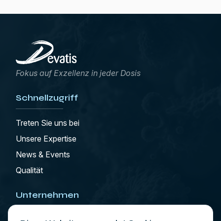
Fokus auf Exzellenz in jeder Dosis
Schnellzugriff
Treten Sie uns bei
Unsere Expertise
News & Events
Qualität
Unternehmen
Wer wir sind